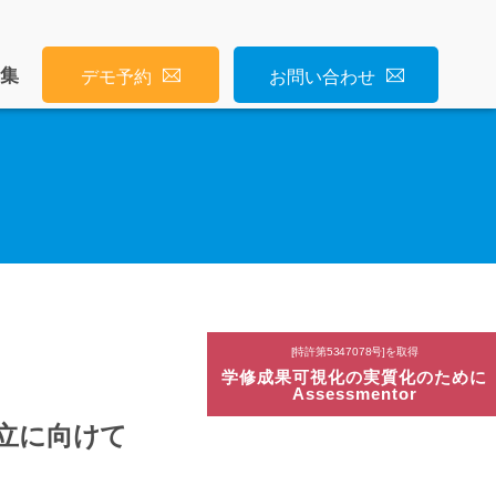
募集
デモ予約
お問い合わせ
[特許第5347078号]を取得
学修成果可視化の実質化のために
Assessmentor
立に向けて