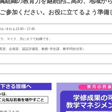
属組織の
教育力を継続的に高め、地域か
ご参加ください。お役に立てるよう準備
水)いすれも13:00～17:45
メラ、マイク、共にオフで結構です。
長室、企画室、認証評価室、教務･学生課、教学IR担当等）