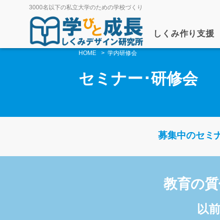
3000名以下の私立大学のための学校づくり
しくみ作り支援
HOME
学内研修会
セミナー･研修会
募集中のセミ
教育の質
以前