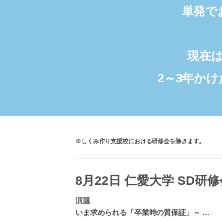
単発で
現在
2～3年か
※しくみ作り支援校における研修会を除きます。
8月22日 仁愛大学 SD研
演題
いま求められる「卒業時の質保証」～
…