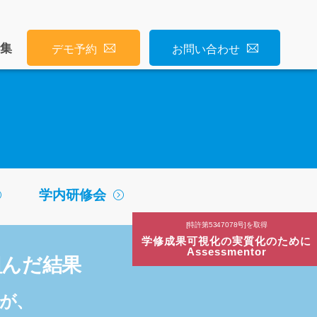
募集
デモ予約
お問い合わせ
学内研修会
[特許第5347078号]を取得
学修成果可視化の実質化のために
Assessmentor
組んだ結果
たが、