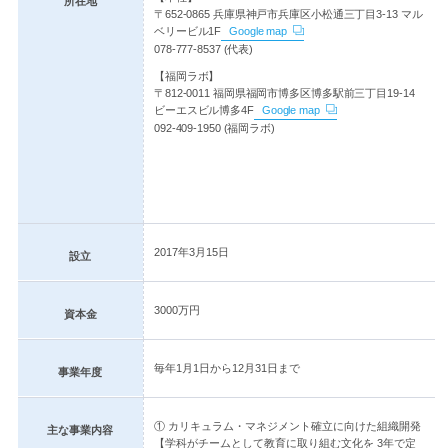
所在地
〒652-0865 兵庫県神戸市兵庫区小松通三丁目3-13 マル
ベリービル1F
Google map
078-777-8537 (代表)
【福岡ラボ】
〒812-0011 福岡県福岡市博多区博多駅前三丁目19-14
ビーエスビル博多4F
Google map
092-409-1950 (福岡ラボ)
2017年3月15日
設立
3000万円
資本金
毎年1月1日から12月31日まで
事業年度
① カリキュラム・マネジメント確立に向けた組織開発
主な事業内容
【学科がチームとして教育に取り組む文化を 3年で定